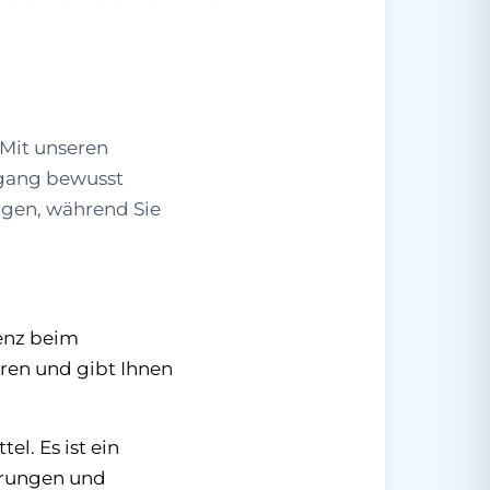
 Mit unseren
rgang bewusst
igen, während Sie
renz beim
ren und gibt Ihnen
l. Es ist ein
nerungen und