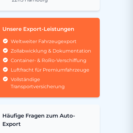
Unsere Export-Leistungen
Weltweiter Fahrzeugexport
Zollabwicklung & Dokumentation
Container- & RoRo-Verschiffung
Luftfracht für Premiumfahrzeuge
Vollständige
Transportversicherung
Häufige Fragen zum Auto-
Export