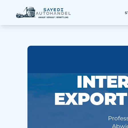
S
INTE
EXPORT
Profes
Abwic