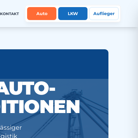
Auto
LKW
Auflieger
KONTAKT
AUTO-
ITIONEN
ässiger
gistik