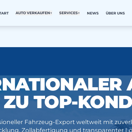
AUTO VERKAUFEN
▼
SERVICES
▼
TART
NEWS
ÜBER UNS
RNATIONALER 
 ZU TOP-KOND
sioneller Fahrzeug-Export weltweit mit zuverl
klung, Zollabfertigung und transparenter Lo