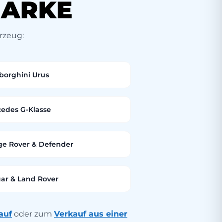
MARKE
hrzeug:
orghini Urus
edes G-Klasse
e Rover & Defender
ar & Land Rover
auf
oder zum
Verkauf aus einer