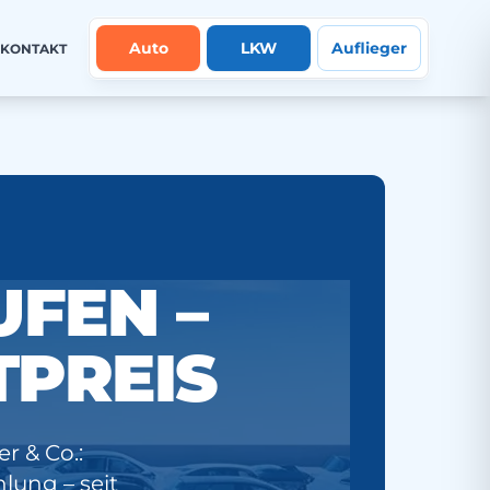
Auto
LKW
Auflieger
KONTAKT
FEN –
TPREIS
r & Co.:
lung – seit