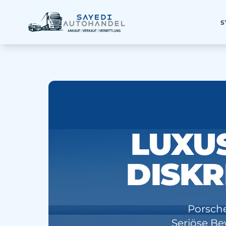
S
LUXU
DISKR
Porsche
Seriöse Be