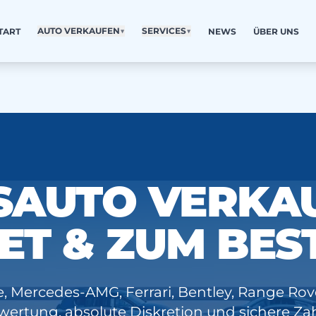
AUTO VERKAUFEN
▼
SERVICES
▼
TART
NEWS
ÜBER UNS
SAUTO VERKAU
ET & ZUM BES
, Mercedes-AMG, Ferrari, Bentley, Range Rove
wertung, absolute Diskretion und sichere Zah