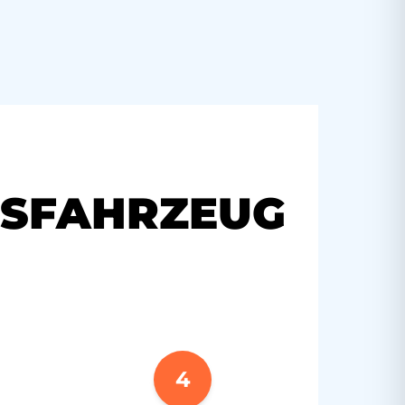
USFAHRZEUG
4