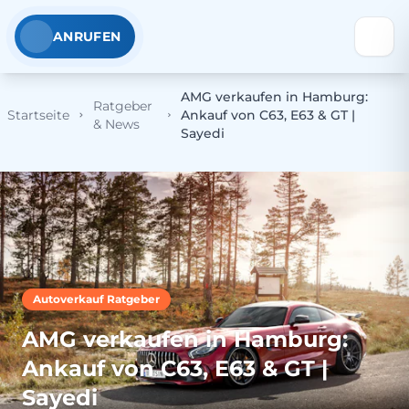
ANRUFEN
AMG verkaufen in Hamburg:
Ratgeber
Startseite
Ankauf von C63, E63 & GT |
& News
Sayedi
Autoverkauf Ratgeber
AMG verkaufen in Hamburg:
Ankauf von C63, E63 & GT |
Sayedi