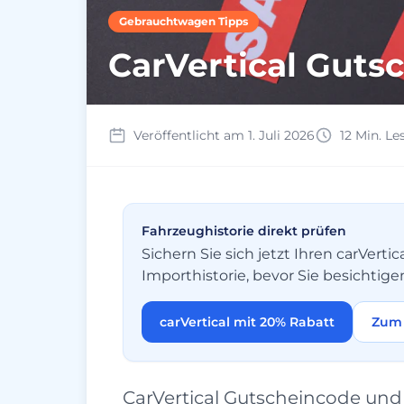
Gebrauchtwagen Tipps
CarVertical Guts
Veröffentlicht am 1. Juli 2026
12 Min. Le
Fahrzeughistorie direkt prüfen
Sichern Sie sich jetzt Ihren carVer
Importhistorie, bevor Sie besichtige
carVertical mit 20% Rabatt
Zum 
CarVertical Gutscheincode und 