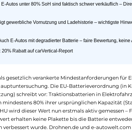
E-Autos unter 80% SoH sind faktisch schwer verkäuflich – Direk
gt gewerbliche Vornutzung und Ladehistorie – wichtigste Hinwe
uch E-Autos mit degradierter Batterie – faire Bewertung, kein
:
20% Rabatt auf carVertical-Report
ls gesetzlich verankerte Mindestanforderungen für E
Hauptuntersuchung. Die EU-Batterieverordnung (in Kra
zung) schreibt vor: Traktionsbatterien in Elektrofa
 mindestens 80% ihrer ursprünglichen Kapazität (Sta
 HU wird dieser Wert nun erstmals aktiv gemessen – 
rt erhalten keine Plakette bis die Batterie entwede
 verbessert wurde. Drohnen.de und e-autowelt.com