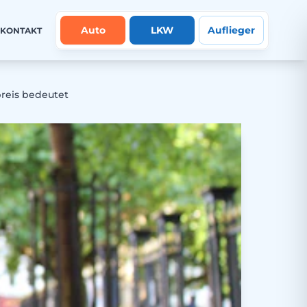
Auto
LKW
Auflieger
KONTAKT
preis bedeutet