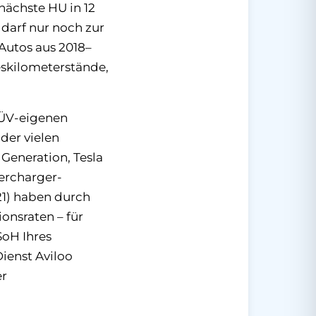
nächste HU in 12
 darf nur noch zur
Autos aus 2018–
eskilometerstände,
TÜV-eigenen
der vielen
Generation, Tesla
ercharger-
21) haben durch
onsraten – für
SoH Ihres
ienst Aviloo
er