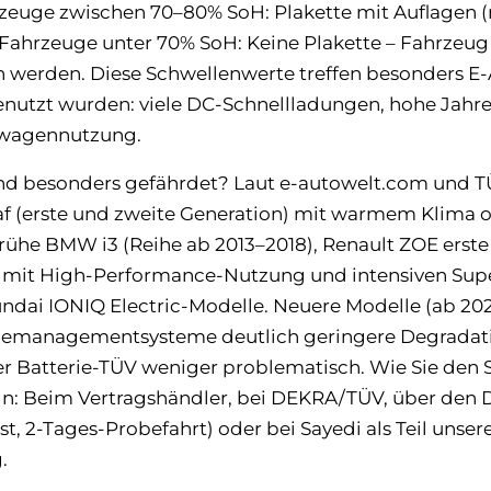
zeuge zwischen 70–80% SoH: Plakette mit Auflagen (
 Fahrzeuge unter 70% SoH: Keine Plakette – Fahrzeug
n werden. Diese Schwellenwerte treffen besonders E-
genutzt wurden: viele DC-Schnellladungen, hohe Jahr
twagennutzung.
nd besonders gefährdet? Laut e-autowelt.com und 
af (erste und zweite Generation) mit warmem Klima o
rühe BMW i3 (Reihe ab 2013–2018), Renault ZOE erste 
mit High-Performance-Nutzung und intensiven Sup
undai IONIQ Electric-Modelle. Neuere Modelle (ab 20
riemanagementsysteme deutlich geringere Degradati
er Batterie-TÜV weniger problematisch. Wie Sie den 
n: Beim Vertragshändler, bei DEKRA/TÜV, über den D
t, 2-Tages-Probefahrt) oder bei Sayedi als Teil unser
.