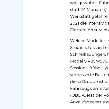
wie gewohnt. Fahr
statt 24 Monaten).
Werkstatt gefahre
2021 die intensiv 
Flotten- oder Mie
Welche Modelle si
Studien: Nissan Le
Schnellladungen, f
Model S P85/P90D 
Sessions, frühe Hy
verbesserte Batte
diese Gruppe ist d
Fahrzeugs ermittel
(OBD-Gerät per Pos
Ankaufsbewertung