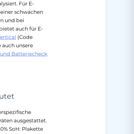
ysiert. Für E-
t einer schwachen
en und bei
ietet auch für E-
ertical
(Code
e auch unsere
 und Batteriecheck
utet
rspezifische
äten ausgestattet.
80% SoH: Plakette