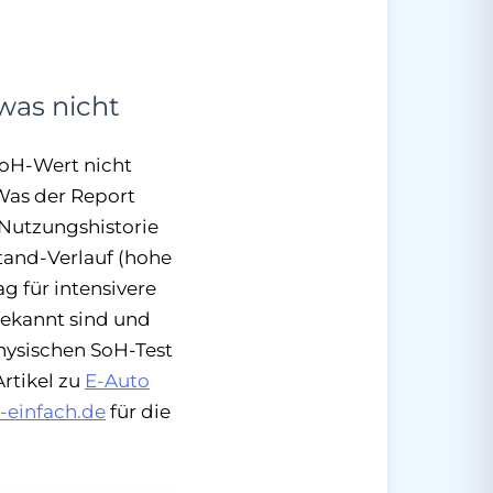
was nicht
SoH-Wert nicht
 Was der Report
 Nutzungshistorie
tand-Verlauf (hohe
g für intensivere
bekannt sind und
hysischen SoH-Test
Artikel zu
E-Auto
-einfach.de
für die