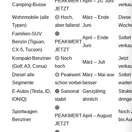
PEAKWERT
April – 20. Juni
Camping-Busse
verka
JETZT
Wohnmobile (alle
🟡 Hoch,
März – Ende
Diese
Typen)
aber fallend
Juni
Woche
Familien-SUV
🔴
April – Ende
Sofort
Benzin (Tiguan,
PEAKWERT
Juni
verka
CX-5, Tucson)
JETZT
Kompakt-Benziner
🟡 Noch
Jetzt
März – Juli
(Golf, A3, Corsa)
hoch
verka
Diesel alle
🟡 Peakwert
März – Mai war
Sofort
Segmente
schon vorbei
besser
warte
E-Autos (Tesla, ID,
🔵 Saisonal
Ganzjährig
Struktu
IONIQ)
stabil
ähnlich
dring
🔴
Sportwagen
Noch Z
PEAKWERT
April – August
Benziner
bis Au
JETZT