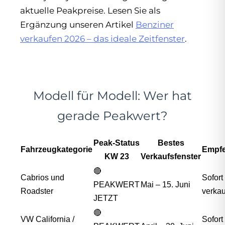
aktuelle Peakpreise. Lesen Sie als
Ergänzung unseren Artikel
Benziner
verkaufen 2026 – das ideale Zeitfenster
.
Modell für Modell: Wer hat
gerade Peakwert?
Peak-Status
Bestes
Fahrzeugkategorie
Empf
KW 23
Verkaufsfenster
🔴
Cabrios und
Sofort
PEAKWERT
Mai – 15. Juni
Roadster
verka
JETZT
🔴
VW California /
Sofort