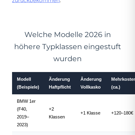
zurückbekommen
.
Welche Modelle 2026 in
höhere Typklassen eingestuft
wurden
Modell
Änderung
Änderung
Mehrkosten
(Beispiele)
Haftpflicht
Vollkasko
(ca.)
BMW 1er
(F40,
+2
+1 Klasse
+120–180€
2019–
Klassen
2023)