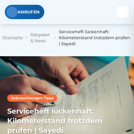
ANRUFEN
Serviceheft lückenhaft:
Ratgeber
Startseite
Kilometerstand trotzdem prüfen
& News
| Sayedi
Gebrauchtwagen Tipps
Serviceheft lückenhaft:
Kilometerstand trotzdem
prüfen | Sayedi