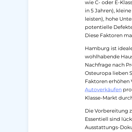
wie C- oder E-Kla
in 5 Jahren), klein
leisten), hohe Unt
potentielle Defekt
Diese Faktoren mac
Hamburg ist ideale
wohlhabende Haush
Nachfrage nach Pr
Osteuropa lieben S
Faktoren erhöhen 
Autoverkäufen
pro
Klasse-Markt durc
Die Vorbereitung 
Essentiell sind lü
Ausstattungs-Doku