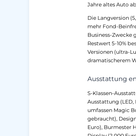
Jahre altes Auto a
Die Langversion (5,
mehr Fond-Beinfrei
Business-Zwecke gen
Restwert 5-10% bess
Versionen (ultra-L
dramatischerem Wer
Ausstattung en
S-Klassen-Ausstattu
Ausstattung (LED, 
umfassen Magic Bod
gebraucht), Design
Euro), Burmester 
Display (2.000 Eur