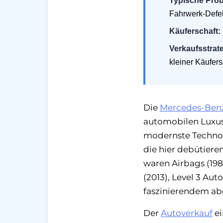
Typische Pro
Fahrwerk-Defek
Käuferschaft:
Verkaufsstrate
kleiner Käufers
Die
Mercedes-Benz
automobilen Luxus
modernste Technolo
die hier debütier
waren Airbags (1981
(2013), Level 3 Au
faszinierendem a
Der
Autoverkauf
ei