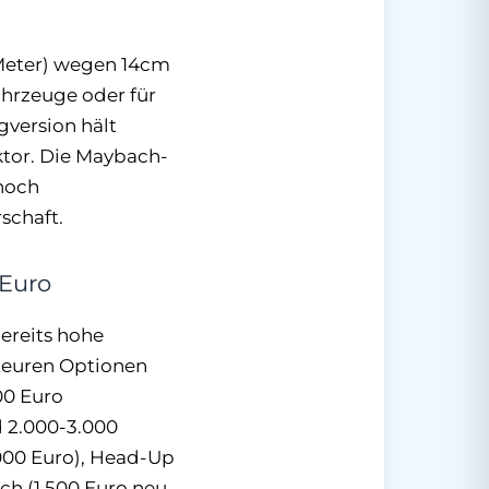
2 Meter) wegen 14cm
ahrzeuge oder für
gversion hält
aktor. Die Maybach-
 noch
schaft.
 Euro
bereits hohe
 teuren Optionen
00 Euro
d 2.000-3.000
000 Euro), Head-Up
h (1.500 Euro neu,