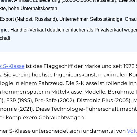
bleme:
Airmatic Luftfederung (3.000-5.000€ Reparatur), Elektr
te, hohe Unterhaltskosten
Export (Nahost, Russland), Unternehmer, Selbstständige, Chau
gie:
Händler-Verkauf deutlich einfacher als Privatverkauf weg
chaft
 S-Klasse
ist das Flaggschiff der Marke und seit 197
. Sie vereint höchste Ingenieurskunst, maximalen K
gie in einem Fahrzeug. Die S-Klasse ist rollende Inn
en kommen später in Mittelklasse-Modelle. Berühmte 
), ESP (1995), Pre-Safe (2002), Distronic Plus (2005),
tonomie (2021). Diese Technologie-Führerschaft macht
ber komplexem Gebrauchtwagen.
ner S-Klasse unterscheidet sich fundamental von
Vol