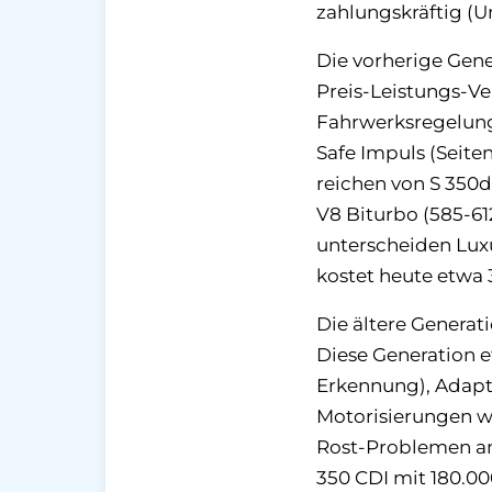
zahlungskräftig (
Die vorherige Gen
Preis-Leistungs-Ve
Fahrwerksregelung)
Safe Impuls (Seite
reichen von S 350d
V8 Biturbo (585-61
unterscheiden Luxu
kostet heute etwa 
Die ältere Generat
Diese Generation e
Erkennung), Adapti
Motorisierungen wa
Rost-Problemen an 
350 CDI mit 180.00