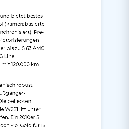
und bietet bestes
ol (kamerabasierte
chronisiert), Pre-
 Motorisierungen
ner bis zu S 63 AMG
G Line
) mit 120.000 km
anisch robust.
(Fußgänger-
Die beliebten
e W221 litt unter
en. Ein 2010er S
ch viel Geld für 15