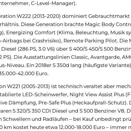
Unternehmer, C-Level-Manager).
eration W222 (2013-2020) dominiert Gebrauchtmarkt 
rhältnis. Diese Generation brachte Magic Body Contr
, Energizing Comfort (Klima, Beleuchtung, Musik syn
n-Airbags bei Crashrisiko), Remote Parking Pilot. Die
 Diesel (286 PS, 3.0 V6) über S 400/S 450/S 500 Benzi
2 PS). Die Ausstattungslinien Classic, Avantgarde, AM
s-Niveau. Ein 2018er S 350d lang (häufigste Variante
35.000-42.000 Euro.
ion W221 (2005-2013) ist technisch veraltet aber mech
tablierte LED-Scheinwerfer, Night View Assist Plus 
ve Dämpfung, Pre-Safe Plus (Heckaufprall-Schutz). 
ren S 320/S 350 CDI Diesel und S 500 Benziner V8. Di
Schwellern und Radläufen – bei Kauf unbedingt prüf
0 km kostet heute etwa 12.000-18.000 Euro – immer no