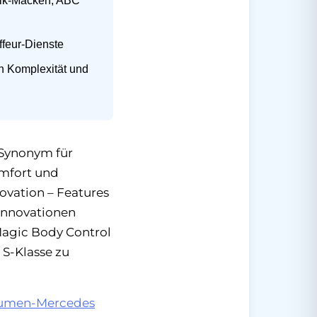
onik-Macken, ABC
ffeur-Dienste
en Komplexität und
2 Synonym für
omfort und
ovation – Features
Innovationen
 Magic Body Control
 S-Klasse zu
umen-Mercedes