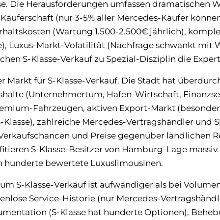
sse. Die Herausforderungen umfassen dramatischen W
e Käuferschaft (nur 3-5% aller Mercedes-Käufer können
erhaltskosten (Wartung 1.500-2.500€ jährlich), komple
e), Luxus-Markt-Volatilität (Nachfrage schwankt mit W
hen S-Klasse-Verkauf zu Spezial-Disziplin die Experti
r Markt für S-Klasse-Verkauf. Die Stadt hat überdurch
alte (Unternehmertum, Hafen-Wirtschaft, Finanzsek
emium-Fahrzeugen, aktiven Export-Markt (besonder
-Klasse), zahlreiche Mercedes-Vertragshändler und Sp
Verkaufschancen und Preise gegenüber ländlichen R
fitieren S-Klasse-Besitzer von Hamburg-Lage massiv.
h hunderte bewertete Luxuslimousinen.
zum S-Klasse-Verkauf ist aufwändiger als bei Volume
ckenlose Service-Historie (nur Mercedes-Vertragshändle
mentation (S-Klasse hat hunderte Optionen), Beheb