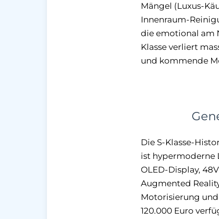
Mängel (Luxus-Käuf
Innenraum-Reinigun
die emotional am Ne
Klasse verliert ma
und kommende Mod
Gene
Die S-Klasse-Histo
ist hypermoderne L
OLED-Display, 48V
Augmented Reality
Motorisierung und
120.000 Euro verfü