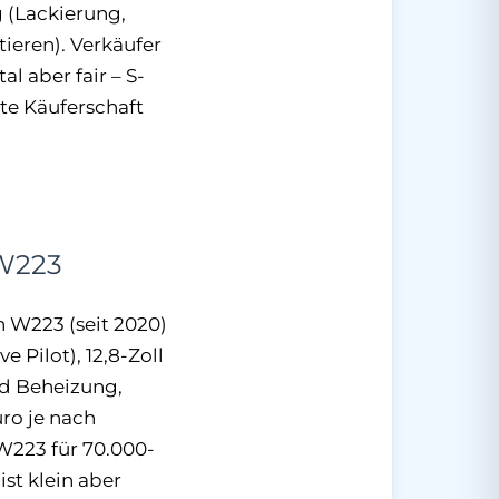
g (Lackierung,
ieren). Verkäufer
l aber fair – S-
te Käuferschaft
 W223
n W223 (seit 2020)
Pilot), 12,8-Zoll
nd Beheizung,
ro je nach
W223 für 70.000-
st klein aber