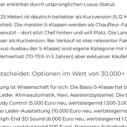
ber erklärbar durch ursprünglichen Luxus-Status.
25 Meter) ist deutlich beliebter als Kurzversion (5,1
heit. Die meisten S-Klassen werden als Chauffeur-F
utzt – dort sitzt Chef hinten und will Platz. Die Lan
er als Kurzversion. Bei Verkauf ist dies relevanter F
uxus-Ausbau der S-Klasse) sind eigene Kategorie mit
tverlust (70-75% in 5 Jahren) aber exklusiver Käufer
tscheidet: Optionen im Wert von 30.000+
ng ist Wissenschaft für sich. Die Basis-S-Klasse hat 
Leder, Klimaautomatik, Navi, Assistenzsysteme). Die
y Control (5.000 Euro neu, wertsteigernd 1.500-2.0
o Leder-Ausstattung (10.000 Euro neu, wertsteigern
High-End 3D Sound (6.000 Euro neu, wertsteigernd 1.
o neu, wertsteigernd 500 Euro), Panorama-Schiebedac