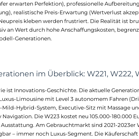
er erwarten Perfektion), professionelle Aufbereitun
g), realistische Preis-Erwartung (Wertverlust akzept
upreis kleben werden frustriert. Die Realität ist bruta
ssiv an Wert durch hohe Anschaffungskosten, begrenz
ell-Generationen.
rationen im Überblick: W221, W222,
rie ist Innovations-Geschichte. Die aktuelle Generatio
uxus-Limousine mit Level 3 autonomem Fahren (Drive 
-Mild-Hybrid-System, Executive-Sitz mit Massage u
 Navigation. Die W223 kostet neu 105.000-180.000 Eu
 Ausstattung. Am Gebrauchtmarkt sind 2021-2023er 
gbar – immer noch Luxus-Segment. Die Käuferschaft i