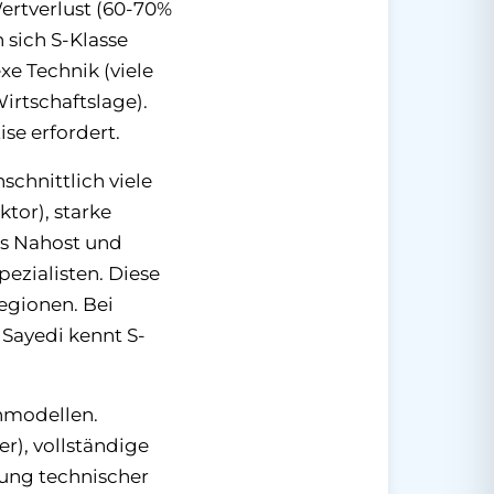
ertverlust (60-70%
 sich S-Klasse
xe Technik (viele
irtschaftslage).
se erfordert.
schnittlich viele
tor), starke
s Nahost und
ezialisten. Diese
egionen. Bei
 Sayedi kennt S-
nmodellen.
r), vollständige
ung technischer