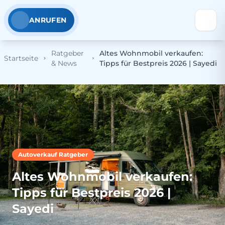
ANRUFEN
Ratgeber
Altes Wohnmobil verkaufen:
Startseite
& News
Tipps für Bestpreis 2026 | Sayedi
Autoverkauf Ratgeber
Altes Wohnmobil verkaufen:
Tipps für Bestpreis 2026 |
Sayedi