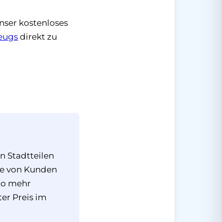
unser kostenloses
eugs
direkt zu
n Stadtteilen
ge von Kunden
uto mehr
ter Preis im