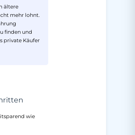
 ältere
icht mehr lohnt.
fahrung
u finden und
s private Käufer
hritten
eitsparend wie