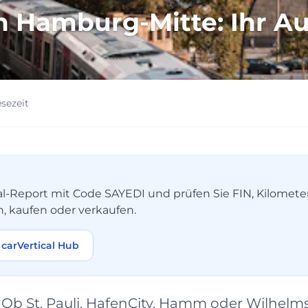
n Hamburg-Mitte: Ihr Au
esezeit
tical-Report mit Code SAYEDI und prüfen Sie FIN, Kilomet
n, kaufen oder verkaufen.
carVertical Hub
b St. Pauli, HafenCity, Hamm oder Wilhelmsb