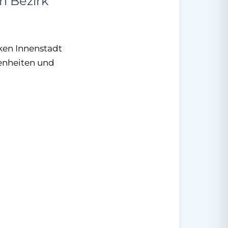
n Bezirk
cken Innenstadt
benheiten und