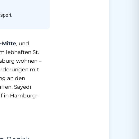
sport.
Mitte
, und
m lebhaften St.
msburg wohnen –
forderungen mit
ng an den
ffen. Sayedi
auf in Hamburg-