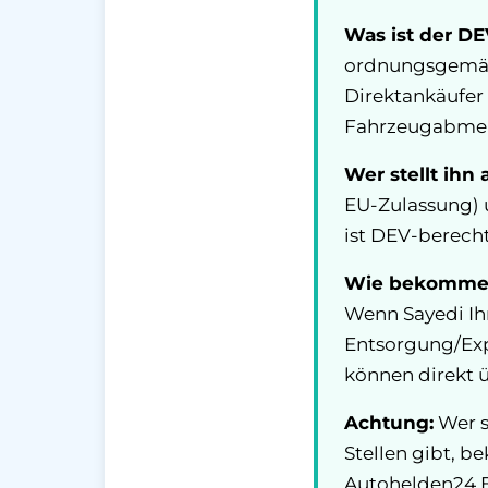
Was ist der DE
ordnungsgemäß 
Direktankäufer 
Fahrzeugabme
Wer stellt ihn 
EU-Zulassung) u
ist DEV-berechti
Wie bekomme i
Wenn Sayedi Ihr
Entsorgung/Expo
können direkt 
Achtung:
Wer s
Stellen gibt, 
Autohelden24 E