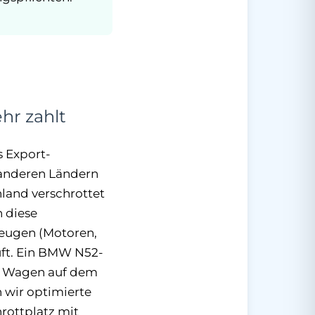
hr zahlt
s Export-
n anderen Ländern
hland verschrottet
n diese
zeugen (Motoren,
uft. Ein BMW N52-
ze Wagen auf dem
 wir optimierte
hrottplatz mit