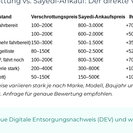
ttung vs. Sayedi-Ankauf: Der direkte 
stand
Verschrottungspreis
Sayedi-Ankaufspreis
I
ahrbereit
100–200€
800–3.000€
+7
100–200€
600–2.000€
+5
ehr fahrbereit)
150–300€
500–1.500€
+3
elliste
80–150€
600–2.500€
+5
, fährt noch
100–200€
800–3.500€
+7
ie stark)
200–400€
300–800€
+1
tt)
50–150€
150–500€
+1
ise variieren stark je nach Marke, Modell, Baujahr 
t. Anfrage für genaue Bewertung empfohlen.
neue Digitale Entsorgungsnachweis (DEV) und