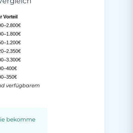
Vergleich
hr Vorteil
00–2.800€
00–1.800€
50–1.200€
20–2.350€
00–3.300€
00–400€
00–350€
und verfügbarem
 wie bekomme