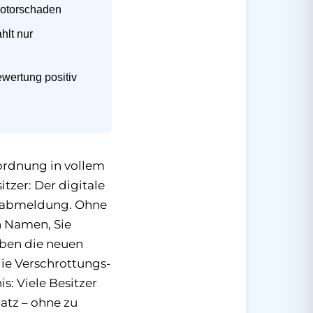
Motorschaden
hlt nur
ewertung positiv
rordnung in vollem
tzer: Der digitale
ugabmeldung. Ohne
n Namen, Sie
aben die neuen
ie Verschrottungs-
: Viele Besitzer
atz – ohne zu