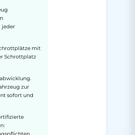
eug
em
 jeder
chrottplätze mit
er Schrottplatz
sabwicklung.
Fahrzeug zur
nt sofort und
tifizierte
n:
gspflichten.