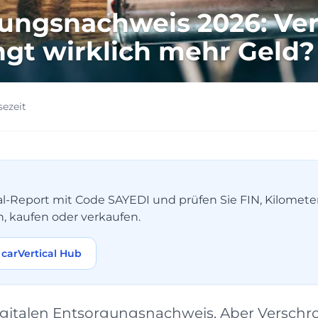
gungsnachweis 2026: Ve
ngt wirklich mehr Geld? 
sezeit
tical-Report mit Code SAYEDI und prüfen Sie FIN, Kilomet
n, kaufen oder verkaufen.
carVertical Hub
gitalen Entsorgungsnachweis. Aber Verschrott