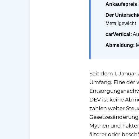
Ankaufspreis 
Der Unterschi
Metallgewicht
carVertical:
Auc
Abmeldung:
M
Seit dem 1. Januar
Umfang. Eine der w
Entsorgungsnachwe
DEV ist keine Abm
zahlen weiter Ste
Gesetzesänderunge
Mythen und Fakten
älterer oder besc