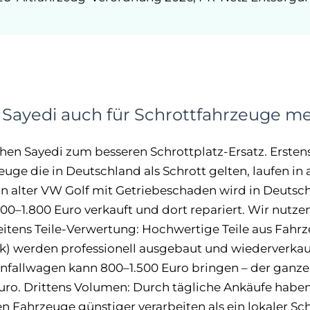
ayedi auch für Schrottfahrzeuge me
en Sayedi zum besseren Schrottplatz-Ersatz. Ersten
uge die in Deutschland als Schrott gelten, laufen i
Ein alter VW Golf mit Getriebeschaden wird in Deutsc
200–1.800 Euro verkauft und dort repariert. Wir nutze
eitens Teile-Verwertung: Hochwertige Teile aus Fahr
ik) werden professionell ausgebaut und wiederverka
nfallwagen kann 800–1.500 Euro bringen – der gan
uro. Drittens Volumen: Durch tägliche Ankäufe haben
n Fahrzeuge günstiger verarbeiten als ein lokaler Sc