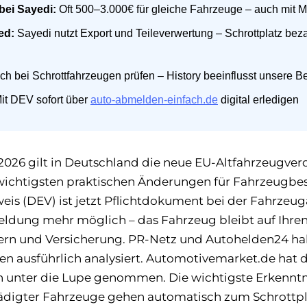
bei Sayedi:
Oft 500–3.000€ für gleiche Fahrzeuge – auch mit 
ed:
Sayedi nutzt Export und Teileverwertung – Schrottplatz beza
h bei Schrottfahrzeugen prüfen – History beeinflusst unsere B
it DEV sofort über
auto-abmelden-einfach.de
digital erledigen
 2026 gilt in Deutschland die neue EU-Altfahrzeugve
ichtigsten praktischen Änderungen für Fahrzeugbesi
is (DEV) ist jetzt Pflichtdokument bei der Fahrze
eldung mehr möglich – das Fahrzeug bleibt auf Ihre
uern und Versicherung. PR-Netz und Autohelden24 h
n ausführlich analysiert. Automotivemarket.de hat d
 unter die Lupe genommen. Die wichtigste Erkenntnis
hädigter Fahrzeuge gehen automatisch zum Schrottpl