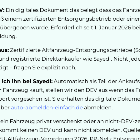
V:
Ein digitales Dokument das belegt dass das Fahrz
einem zertifizierten Entsorgungsbetrieb oder ein
übergeben wurde. Erforderlich seit 1. Januar 2026 bei
ldung.
aus:
Zertifizierte Altfahrzeug-Entsorgungsbetriebe (S
nd registrierte Direktankäufer wie Sayedi. Nicht jed
gt – fragen Sie explizit nach.
ch ihn bei Sayedi:
Automatisch als Teil der Ankauf
 Fahrzeug kauft, stellen wir den DEV aus wenn das 
rt vorgesehen ist. Sie erhalten das digitale Dokume
über
auto-abmelden-einfach.de
abmelden.
ein Fahrzeug privat verschenkt oder an nicht-DEV-zer
bekommt keinen DEV und kann nicht abmelden. Quelle
U-Altfahrzeug-Verordnung 2026, PR-Netz Entsorgun