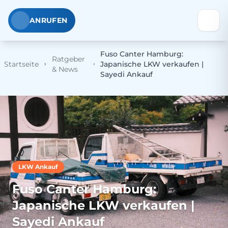
ANRUFEN
Fuso Canter Hamburg:
Ratgeber
Startseite
Japanische LKW verkaufen |
& News
Sayedi Ankauf
LKW Ankauf
Fuso Canter Hamburg:
Japanische LKW verkaufen |
Sayedi Ankauf