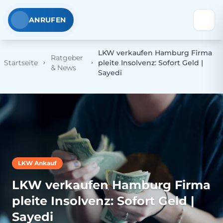
ANRUFEN
LKW verkaufen Hamburg Firma
Ratgeber
Startseite
pleite Insolvenz: Sofort Geld |
& News
Sayedi
LKW Ankauf
LKW verkaufen Hamburg Firma
pleite Insolvenz: Sofort Geld |
Sayedi