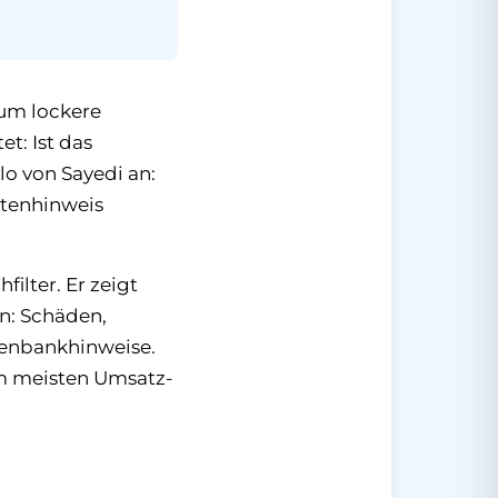
 um lockere
t: Ist das
lo von Sayedi an:
atenhinweis
hfilter. Er zeigt
n: Schäden,
tenbankhinweise.
am meisten Umsatz-