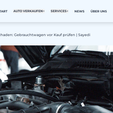
AUTO VERKAUFEN
▼
SERVICES
▼
TART
NEWS
ÜBER UNS
chaden: Gebrauchtwagen vor Kauf prüfen | Sayedi