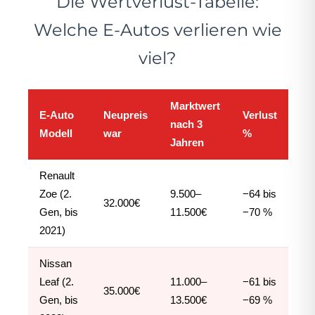
Die Wertverlust-Tabelle:
Welche E-Autos verlieren wie
viel?
Marktwert
E-Auto
Neupreis
Verlust
nach 3
Modell
war
%
Jahren
Renault
Zoe (2.
9.500–
−64 bis
32.000€
Gen, bis
11.500€
−70 %
2021)
Nissan
Leaf (2.
11.000–
−61 bis
35.000€
Gen, bis
13.500€
−69 %