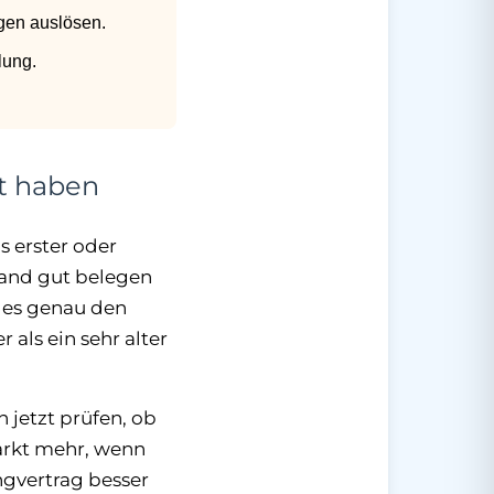
gen auslösen.
lung.
t haben
s erster oder
tand gut belegen
t es genau den
 als ein sehr alter
jetzt prüfen, ob
arkt mehr, wenn
ngvertrag besser