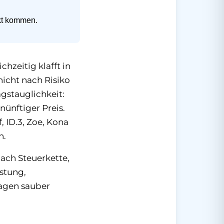
rkt kommen.
zeitig klafft in
icht nach Risiko
gstauglichkeit:
nünftiger Preis.
, ID.3, Zoe, Kona
n.
nach Steuerkette,
stung,
ragen sauber