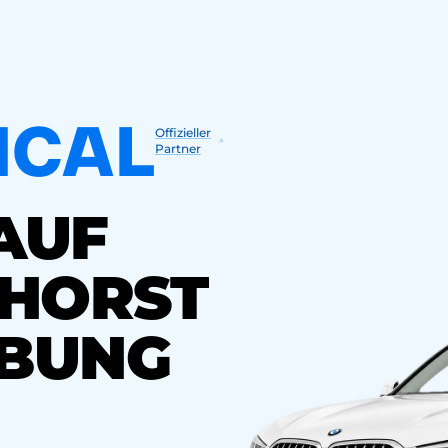
Offizieller
Partner
AUF
NHORST
BUNG