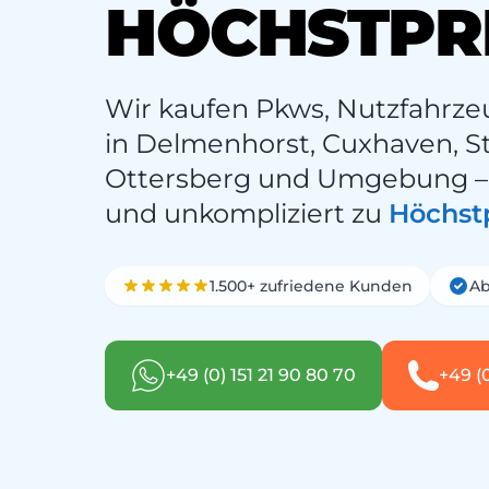
HÖCHSTPR
Wir kaufen Pkws, Nutzfahrze
in Delmenhorst, Cuxhaven, St
Ottersberg und Umgebung – s
und unkompliziert zu
Höchst
1.500+ zufriedene Kunden
Ab
+49 (0) 151 21 90 80 70
+49 (