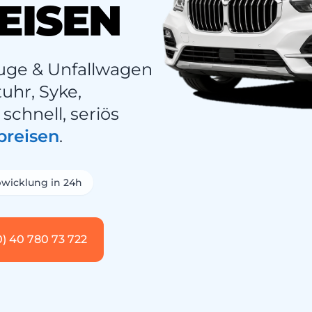
EISEN
uge & Unfallwagen
uhr, Syke,
chnell, seriös
preisen
.
wicklung in 24h
0) 40 780 73 722