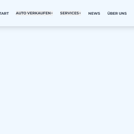
AUTO VERKAUFEN
▼
SERVICES
▼
TART
NEWS
ÜBER UNS