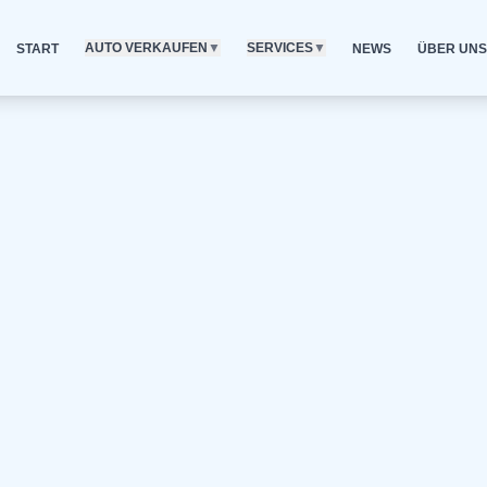
AUTO VERKAUFEN
▼
SERVICES
▼
START
NEWS
ÜBER UNS