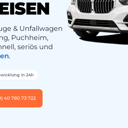
EISEN
uge & Unfallwagen
ing, Puchheim,
ell, seriös und
sen
.
wicklung in 24h
0) 40 780 73 722