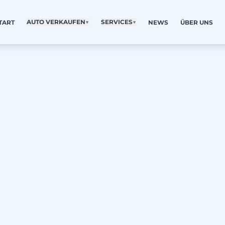
AUTO VERKAUFEN
▼
SERVICES
▼
TART
NEWS
ÜBER UNS