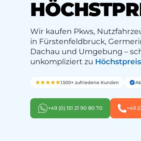
HÖCHSTPR
Wir kaufen Pkws, Nutzfahrze
in Fürstenfeldbruck, Germer
Dachau und Umgebung – schn
unkompliziert zu
Höchstprei
1.500+ zufriedene Kunden
Ab
+49 (0) 151 21 90 80 70
+49 (