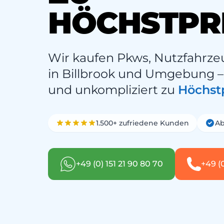
HÖCHSTPR
Wir kaufen Pkws, Nutzfahrze
in Billbrook und Umgebung – 
und unkompliziert zu
Höchst
1.500+ zufriedene Kunden
Ab
+49 (0) 151 21 90 80 70
+49 (