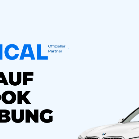
Offizieller
Partner
AUF
OOK
BUNG