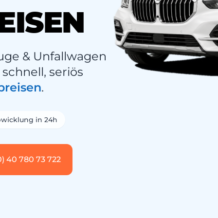
EISEN
uge & Unfallwagen
schnell, seriös
preisen
.
wicklung in 24h
0) 40 780 73 722