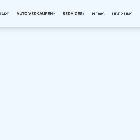
AUTO VERKAUFEN
▼
SERVICES
▼
TART
NEWS
ÜBER UNS