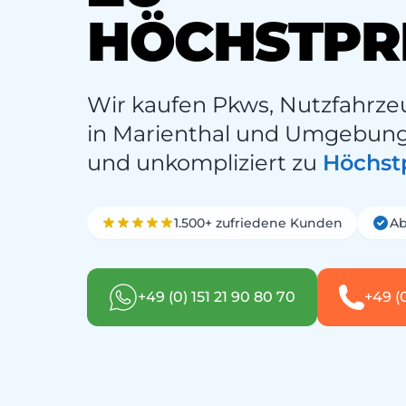
HÖCHSTPR
Wir kaufen Pkws, Nutzfahrze
in Marienthal und Umgebung –
und unkompliziert zu
Höchst
1.500+ zufriedene Kunden
Ab
+49 (0) 151 21 90 80 70
+49 (