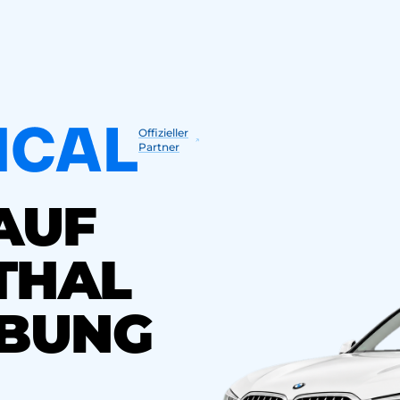
Offizieller
Partner
AUF
THAL
BUNG