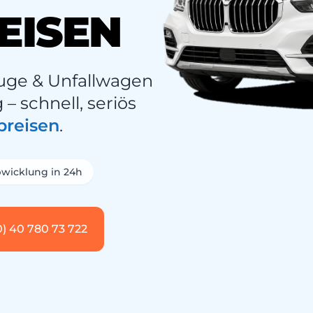
EISEN
uge & Unfallwagen
 schnell, seriös
preisen
.
wicklung in 24h
0) 40 780 73 722