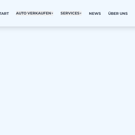
AUTO VERKAUFEN
▼
SERVICES
▼
TART
NEWS
ÜBER UNS