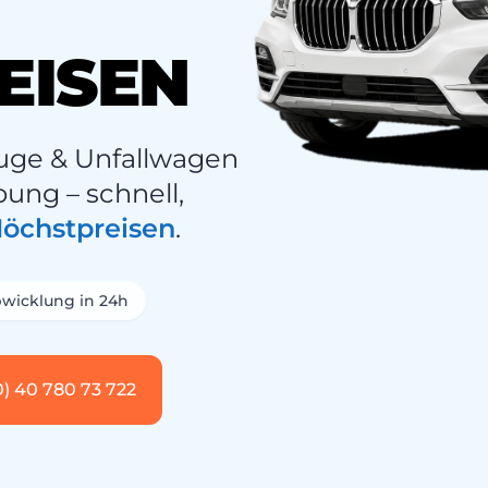
EISEN
uge & Unfallwagen
ng – schnell,
öchstpreisen
.
wicklung in 24h
0) 40 780 73 722