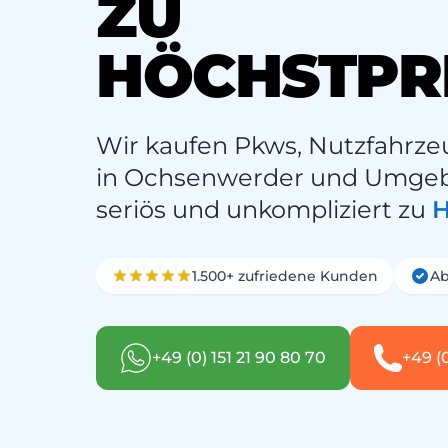
ZU
HÖCHSTPR
Wir kaufen Pkws, Nutzfahrze
in Ochsenwerder und Umgebu
seriös und unkompliziert zu
H
1.500+ zufriedene Kunden
Ab
+49 (0) 151 21 90 80 70
+49 (