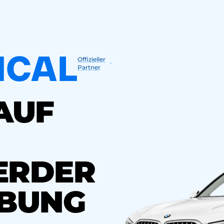
Offizieller
Partner
AUF
ERDER
BUNG