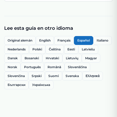
Lee esta guía en otro idioma
Original alemán
English
Français
Español
Italiano
Nederlands
Polski
Čeština
Eesti
Latviešu
Dansk
Bosanski
Hrvatski
Lietuvių
Magyar
Norsk
Português
Română
Slovenščina
Slovenčina
Srpski
Suomi
Svenska
Ελληνικά
Български
Українська