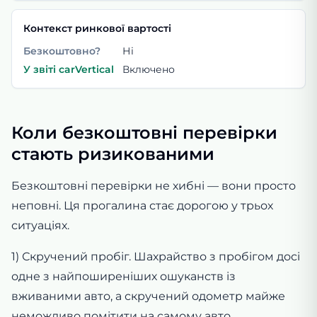
Контекст ринкової вартості
Безкоштовно?
Ні
У звіті carVertical
Включено
Коли безкоштовні перевірки
стають ризикованими
Безкоштовні перевірки не хибні — вони просто
неповні. Ця прогалина стає дорогою у трьох
ситуаціях.
1) Скручений пробіг. Шахрайство з пробігом досі
одне з найпоширеніших ошуканств із
вживаними авто, а скручений одометр майже
неможливо помітити на самому авто.