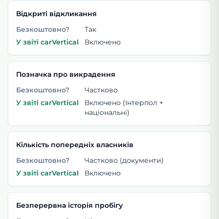
Відкриті відкликання
Безкоштовно?
Так
У звіті carVertical
Включено
Позначка про викрадення
Безкоштовно?
Частково
У звіті carVertical
Включено (Інтерпол +
національні)
Кількість попередніх власників
Безкоштовно?
Частково (документи)
У звіті carVertical
Включено
Безперервна історія пробігу