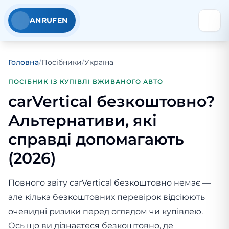
ANRUFEN
Головна
/
Посібники
/
Україна
ПОСІБНИК ІЗ КУПІВЛІ ВЖИВАНОГО АВТО
carVertical безкоштовно?
Альтернативи, які
справді допомагають
(2026)
Повного звіту carVertical безкоштовно немає —
але кілька безкоштовних перевірок відсіюють
очевидні ризики перед оглядом чи купівлею.
Ось що ви дізнаєтеся безкоштовно, де