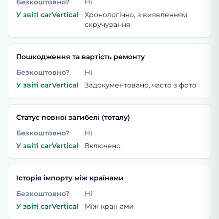
Безкоштовно?
Ні
У звіті carVertical
Хронологічно, з виявленням
скручування
Пошкодження та вартість ремонту
Безкоштовно?
Ні
У звіті carVertical
Задокументовано, часто з фото
Статус повної загибелі (тоталу)
Безкоштовно?
Ні
У звіті carVertical
Включено
Історія імпорту між країнами
Безкоштовно?
Ні
У звіті carVertical
Між країнами