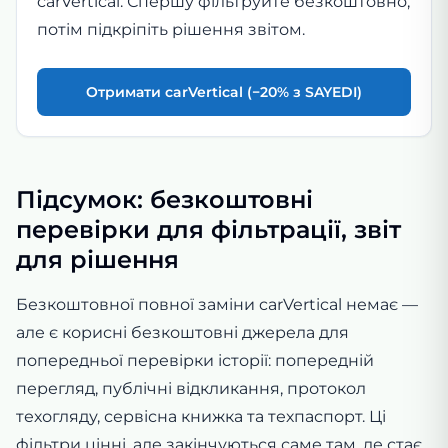
carVertical. Спершу фільтруйте безкоштовно,
потім підкріпіть рішення звітом.
Отримати carVertical (−20% з SAYEDI)
Підсумок: безкоштовні
перевірки для фільтрації, звіт
для рішення
Безкоштовної повної заміни carVertical немає —
але є корисні безкоштовні джерела для
попередньої перевірки історії: попередній
перегляд, публічні відкликання, протокол
техогляду, сервісна книжка та техпаспорт. Ці
фільтри цінні, але закінчуються саме там, де стає