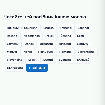
Читайте цей посібник іншою мовою
Німецький оригінал
English
Français
Español
Italiano
Nederlands
Polski
Čeština
Eesti
Latviešu
Dansk
Bosanski
Hrvatski
Lietuvių
Magyar
Norsk
Português
Română
Slovenščina
Slovenčina
Srpski
Suomi
Svenska
Ελληνικά
Български
Українська