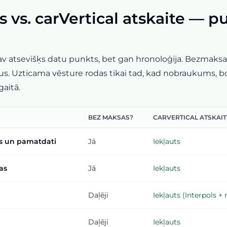
vs. carVertical atskaite — p
 nav atsevišķs datu punkts, bet gan hronoloģija. Bezmaks
zticama vēsture rodas tikai tad, kad nobraukums, boj
gaitā.
BEZ MAKSAS?
CARVERTICAL ATSKAIT
ss un pamatdati
Jā
Iekļauts
as
Jā
Iekļauts
Daļēji
Iekļauts (Interpols + 
Daļēji
Iekļauts