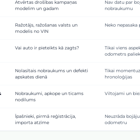
Atvērtas drošības kampaņas
Nav datu par bo
modelim un gadam
nobraukumu
Ražotājs, ražošanas valsts un
Neko nepasaka p
modelis no VIN
Vai auto ir pieteikts kā zagts?
Tikai viens asp
odometrs paliek 
Nolasītais nobraukums un defekti
Tikai momentuz
apskates dienā
hronoloģijas
&
Nobraukumi, apkope un ticams
Viltojami un bie
nodilums
Īpašnieki, pirmā reģistrācija,
Neuzrāda bojāju
importa atzīme
odometru