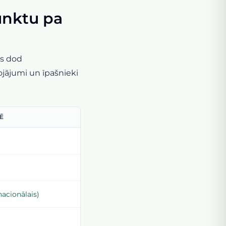
unktu pa
as dod
ājumi un īpašnieki
Ē
nacionālais)