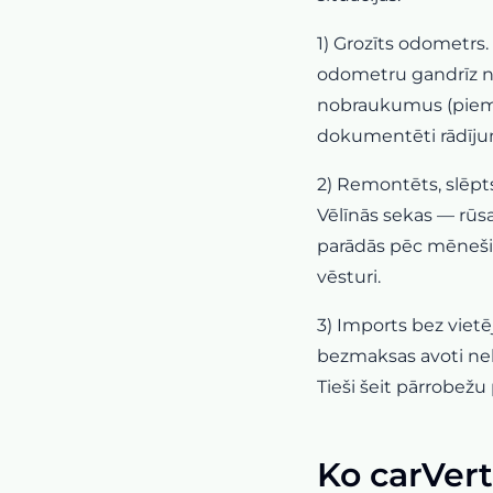
1) Grozīts odometrs
odometru gandrīz n
nobraukumus (piemēr
dokumentēti rādīju
2) Remontēts, slēpts
Vēlīnās sekas — rūsa
parādās pēc mēneši
vēsturi.
3) Imports bez viet
bezmaksas avoti neko
Tieši šeit pārrobežu
Ko carVert