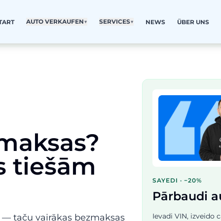
AUTO VERKAUFEN
▼
SERVICES
▼
TART
NEWS
ÜBER UNS
 maksas?
s tiešām
SAYEDI · −20%
Pārbaudi a
Ievadi VIN, izveido
av — taču vairākas bezmaksas