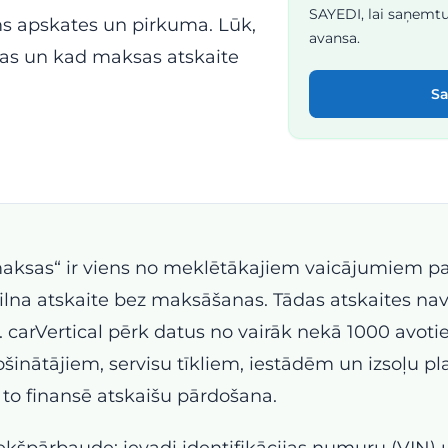
SAYEDI, lai saņemtu
s apskates un pirkuma. Lūk,
avansa.
as un kad maksas atskaite
Sa
maksas“ ir viens no meklētākajiem vaicājumiem par
pilna atskaite bez maksāšanas. Tādas atskaites nav
. carVertical pērk datus no vairāk nekā 1000 avot
ošinātājiem, servisu tīkliem, iestādēm un izsoļu pl
to finansē atskaišu pārdošana.
ekšpārbaude: ievadi identifikācijas numuru (VIN) 