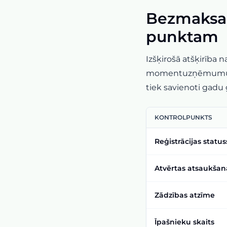
Bezmaksas 
punktam
Izšķirošā atšķirība
momentuzņēmumus. U
tiek savienoti gadu 
KONTROLPUNKTS
Reģistrācijas statu
Atvērtas atsaukšan
Zādzības atzīme
Īpašnieku skaits