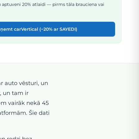
 aptuveni 20% atlaidi — pirms tāla brauciena vai
ņemt carVertical (−20% ar SAYEDI)
 auto vēsturi, un
, un tam ir
iem vairāk nekā 45
atformām. Šie dati
un redzi bez