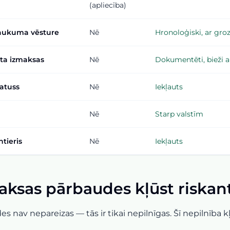
(apliecība)
aukuma vēsture
Nē
Hronoloģiski, ar gro
ta izmaksas
Nē
Dokumentēti, bieži a
tatuss
Nē
Iekļauts
Nē
Starp valstīm
ntieris
Nē
Iekļauts
ksas pārbaudes kļūst riskan
nav nepareizas — tās ir tikai nepilnīgas. Šī nepilnība kļ