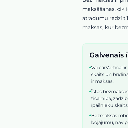
maksāšanas, cik i
atradumu redzi tik
maksas, kur bezm
Galvenais 
Vai carVertical 
skaits un brīdin
ir maksas.
Īstas bezmaksas
ticamība, zādzī
īpašnieku skaits 
Bezmaksas robe
bojājumu, nav p