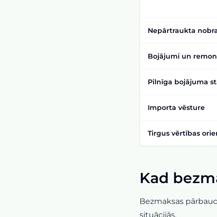
Nepārtraukta nobr
Bojājumi un remon
Pilnīga bojājuma s
Importa vēsture
Tirgus vērtības orie
Kad bezma
Bezmaksas pārbaudes 
situācijās.