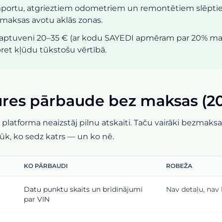
 importu, atgrieztiem odometriem un remontētiem slēpt
ezmaksas avotu aklās zonas.
 aptuveni 20–35 € (ar kodu SAYEDI apmēram par 20% ma
ret kļūdu tūkstošu vērtībā.
ures pārbaude bez maksas (2
latforma neaizstāj pilnu atskaiti. Taču vairāki bezmaksa
ūk, ko sedz katrs — un ko nē.
KO PĀRBAUDI
ROBEŽA
Datu punktu skaits un brīdinājumi
Nav detaļu, nav
par VIN