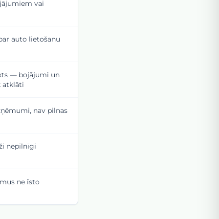
jājumiem vai
ar auto lietošanu
ekts — bojājumi un
atklāti
ņēmumi, nav pilnas
ži nepilnīgi
mus ne īsto