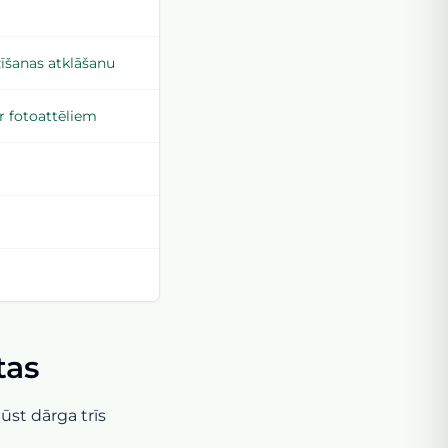
zīšanas atklāšanu
r fotoattēliem
tas
ūst dārga trīs