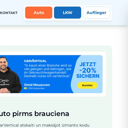
Auto
LKW
Auflieger
KONTAKT
uto pirms brauciena
 carVertical atskaiti un maksājot izmanto kodu