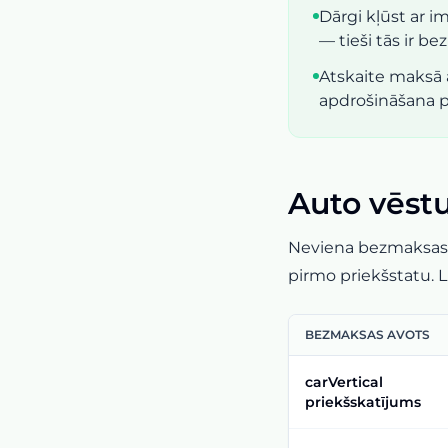
Dārgi kļūst ar
— tieši tās ir b
Atskaite maksā
apdrošināšana p
Auto vēst
Neviena bezmaksas p
pirmo priekšstatu. L
BEZMAKSAS AVOTS
carVertical
priekšskatījums