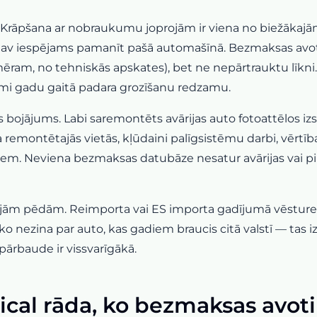
. Krāpšana ar nobraukumu joprojām ir viena no biežākajā
av iespējams pamanīt pašā automašīnā. Bezmaksas avoti
am, no tehniskās apskates), bet ne nepārtrauktu līkni. T
mi gadu gaitā padara grozīšanu redzamu.
 bojājums. Labi saremontēts avārijas auto fotoattēlos iz
 remontētajās vietās, kļūdaini palīgsistēmu darbi, vērtī
em. Neviena bezmaksas datubāze nesatur avārijas vai pi
ējām pēdām. Reimporta vai ES importa gadījumā vēsture i
 nezina par auto, kas gadiem braucis citā valstī — tas izs
 pārbaude ir vissvarīgākā.
ical rāda, ko bezmaksas avot