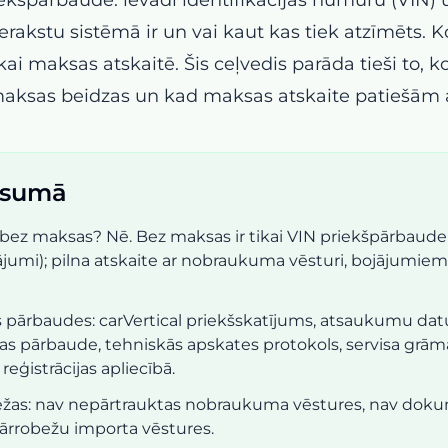
erakstu sistēmā ir un vai kaut kas tiek atzīmēts. 
ai maksas atskaitē. Šis ceļvedis parāda tieši to, k
aksas beidzas un kad maksas atskaite patiešām 
īsumā
ir bez maksas? Nē. Bez maksas ir tikai VIN priekšpārbaud
ājumi); pilna atskaite ar nobraukuma vēsturi, bojājumie
 pārbaudes: carVertical priekšskatījums, atsaukumu dat
bas pārbaude, tehniskās apskates protokols, servisa grām
reģistrācijas apliecībā.
žas: nav nepārtrauktas nobraukuma vēstures, nav dok
ārrobežu importa vēstures.