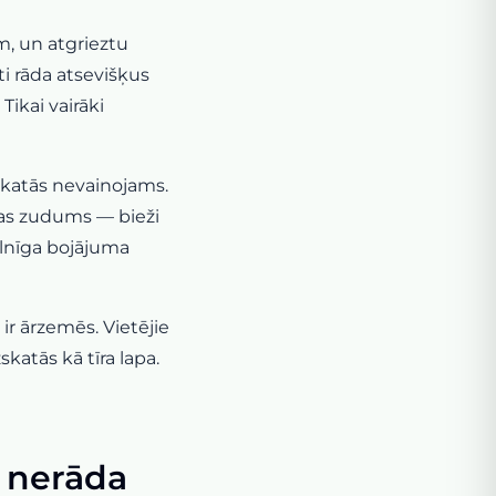
m, un atgrieztu
 rāda atsevišķus
ikai vairāki
skatās nevainojams.
bas zudums — bieži
lnīga bojājuma
r ārzemēs. Vietējie
katās kā tīra lapa.
i nerāda