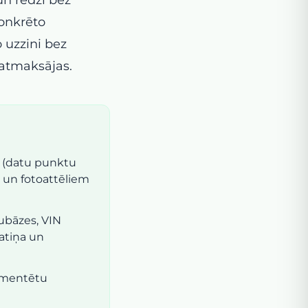
Konkrēto
o uzzini bez
atmaksājas.
e (datu punktu
m un fotoattēliem
ubāzes, VIN
atiņa un
umentētu