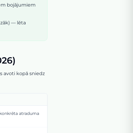
iem bojājumiem
zāk) — lēta
026)
s avoti kopā sniedz
 konkrēta atraduma