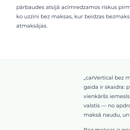
pārbaudes atsijā acīmredzamos riskus pirm
ko uzzini bez maksas, kur beidzas bezmaks
atmaksājas.
„carVertical bez 
gaida ir skaidra: 
vienkāršs iemesls
valstīs — no apdr
maksā naudu, un 
Bez maksas ir pri