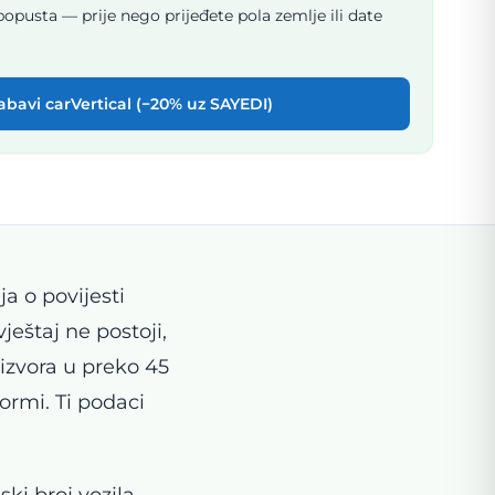
opusta — prije nego prijeđete pola zemlje ili date
abavi carVertical (−20% uz SAYEDI)
ja o povijesti
ještaj ne postoji,
 izvora u preko 45
formi. Ti podaci
ski broj vozila