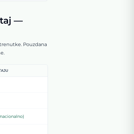
štaj —
u trenutke. Pouzdana
e.
TAJU
 nacionalno)