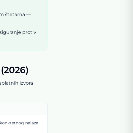
nim štetama —
siguranje protiv
 (2026)
platnih izvora
z konkretnog nalaza