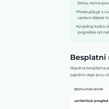
šteta, nema pov
Poskupljuje s u
upravo slijepe t
Izvještaj košta
pogreške od nek
Besplatni 
Nijedna besplatna p
zajedno daje prvu sli
BESPLATAN IZVOR
carVertical pregled