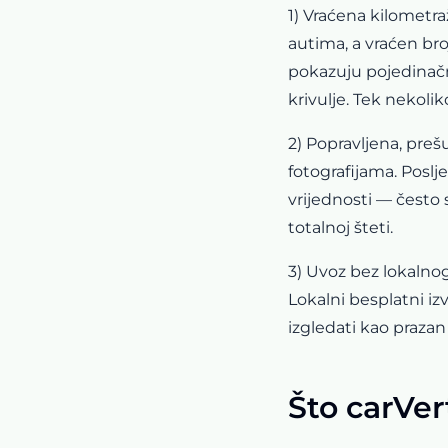
1) Vraćena kilometraž
autima, a vraćen br
pokazuju pojedinačn
krivulje. Tek nekoli
2) Popravljena, preš
fotografijama. Poslj
vrijednosti — često 
totalnoj šteti.
3) Uvoz bez lokalnog
Lokalni besplatni iz
izgledati kao prazan 
Što carVer