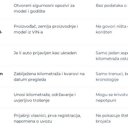
Otvoreni sigurnosni opozivi za
Bez podataka o š
model i godište
Proizvođač, zemlja proizvodnje i
Ne govori ništa
N-
model iz VIN-a
korišten
h
Je li auto prijavljen kao ukraden
Samo jedan aspe
kilometraža ost
om
Zabilježena kilometraža i kvarovi na
Samo trenuci, 
datum pregleda
kronologije
Unosi kilometraže, održavanje i
Mogu se krivotvo
uvjerljivo trošenje
nepotpuni
Prijašnji vlasnici, prva registracija,
Ne pokazuje štet
napomena o uvozu
brojača