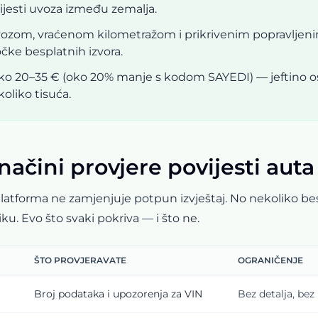
ijesti uvoza između zemalja.
vozom, vraćenom kilometražom i prikrivenim popravlje
očke besplatnih izvora.
 oko 20–35 € (oko 20% manje s kodom SAYEDI) — jeftino o
oliko tisuća.
načini provjere povijesti auta
latforma ne zamjenjuje potpun izvještaj. No nekoliko bes
ku. Evo što svaki pokriva — i što ne.
ŠTO PROVJERAVATE
OGRANIČENJE
Broj podataka i upozorenja za VIN
Bez detalja, be