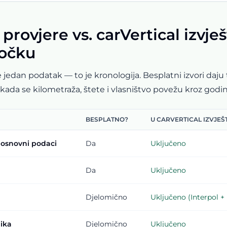
provjere vs. carVertical izvje
točku
e jedan podatak — to je kronologija. Besplatni izvori daj
 kada se kilometraža, štete i vlasništvo povežu kroz godin
BESPLATNO?
U CARVERTICAL IZVJEŠ
i osnovni podaci
Da
Uključeno
Da
Uključeno
Djelomično
Uključeno (Interpol +
nika
Djelomično
Uključeno