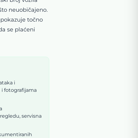
ešto neuobičajeno.
č pokazuje točno
da se plaćeni
ataka i
 i fotografijama
a
pregledu, servisna
okumentiranih