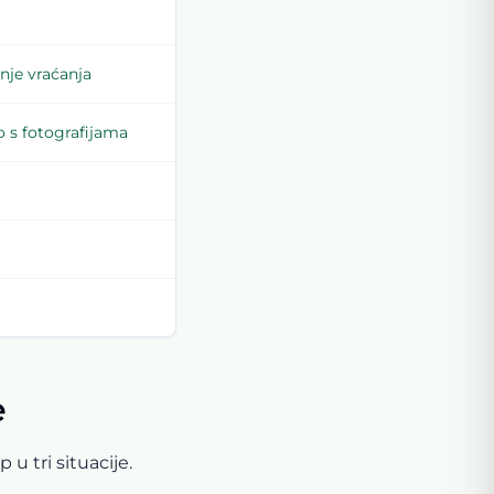
anje vraćanja
 s fotografijama
e
 tri situacije.