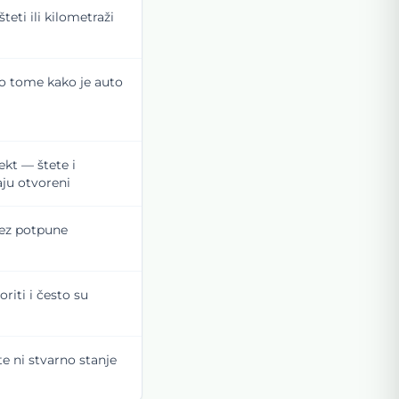
teti ili kilometraži
 o tome kako je auto
kt — štete i
aju otvoreni
bez potpune
riti i često su
e ni stvarno stanje