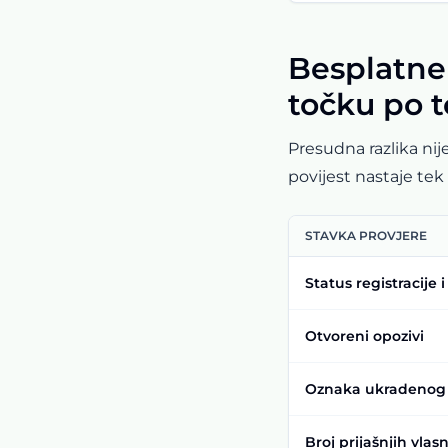
Besplatne 
točku po 
Presudna razlika nij
povijest nastaje tek
STAVKA PROVJERE
Status registracije 
Otvoreni opozivi
Oznaka ukradenog
Broj prijašnjih vlas