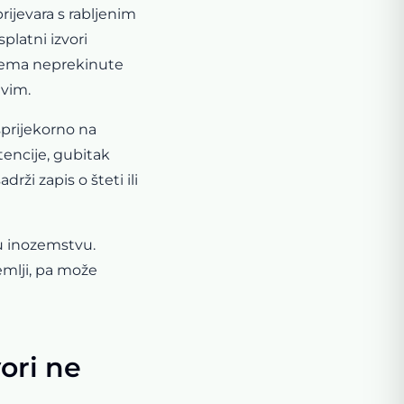
rijevara s rabljenim
latni izvori
 nema neprekinute
ivim.
sprijekorno na
tencije, gubitak
ži zapis o šteti ili
 u inozemstvu.
emlji, pa može
vori ne