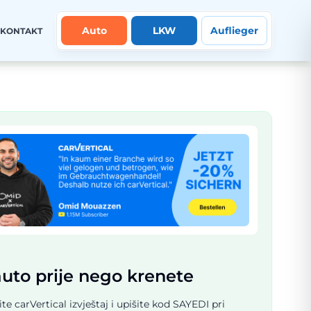
Auto
LKW
Auflieger
KONTAKT
auto prije nego krenete
te carVertical izvještaj i upišite kod SAYEDI pri