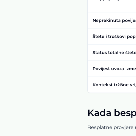
Neprekinuta povije
Štete i troškovi po
Status totalne štet
Povijest uvoza izm
Kontekst tržišne vri
Kada bespl
Besplatne provjere n