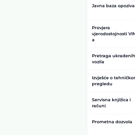
Javna baza opoziva
Provjera
vjerodostojnosti VI
a
Pretraga ukradeni
vozila
Izvješće o tehničk
pregledu
Servisna knjižica i
računi
Prometna dozvola