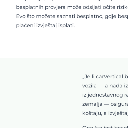
besplatnih provjera može odsijati očite rizik
Evo što možete saznati besplatno, gdje besp
plaćeni izvještaj isplati.
„Je li carVertical
vozila — a nada iz
iz jednostavnog ra
zemalja — osigurav
koštaju, a izvještaj
Ono što jest bespl