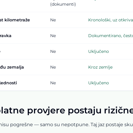
(dokumenti)
st kilometraže
Ne
Kronološki, uz otkriv
pravka
Ne
Dokumentirano, često
e
Ne
Uključeno
eđu zemalja
Ne
Kroz zemlje
jednosti
Ne
Uključeno
atne provjere postaju rizičn
isu pogrešne — samo su nepotpune. Taj jaz postaje skup u