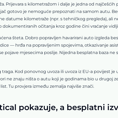
a. Prijevara s kilometražom i dalje je jedna od najčešćih p
ojač gotovo je nemoguće prepoznati na samom autu. Besp
e datume kilometraže (npr. s tehničkog pregleda), ali
ko dokumentiranih očitanja kroz godine čini vraćanje vidlj
ućena šteta. Dobro popravljen havarirani auto izgleda be
edice — hrđa na popravljenim spojevima, otkazivanje asis
se pojave mjesecima poslije. Nijedna besplatna baza ne sadr
 traga. Kod ponovnog uvoza ili uvoza iz EU-a povijest je
vori ne znaju ništa o autu koji je godinama bio u drugoj z
list. Tu provjera između zemalja najviše znači.
tical pokazuje, a besplatni iz