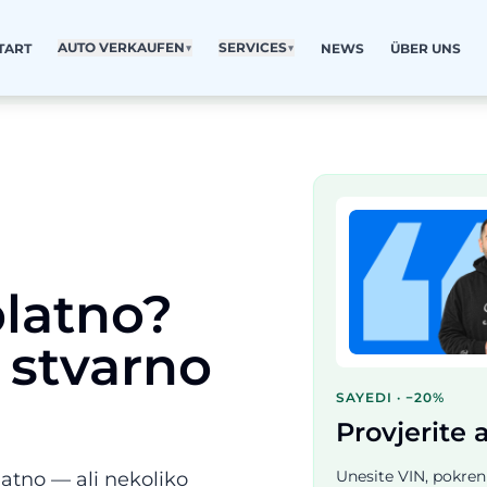
AUTO VERKAUFEN
▼
SERVICES
▼
TART
NEWS
ÜBER UNS
platno?
 stvarno
SAYEDI · −20%
Provjerite 
Unesite VIN, pokreni
latno — ali nekoliko