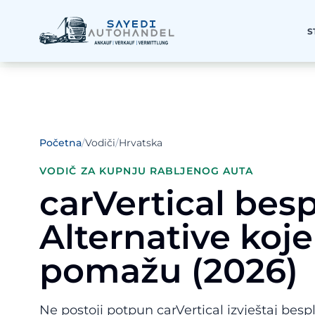
S
Početna
/
Vodiči
/
Hrvatska
VODIČ ZA KUPNJU RABLJENOG AUTA
carVertical bes
Alternative koje
pomažu (2026)
Ne postoji potpun carVertical izvještaj besp