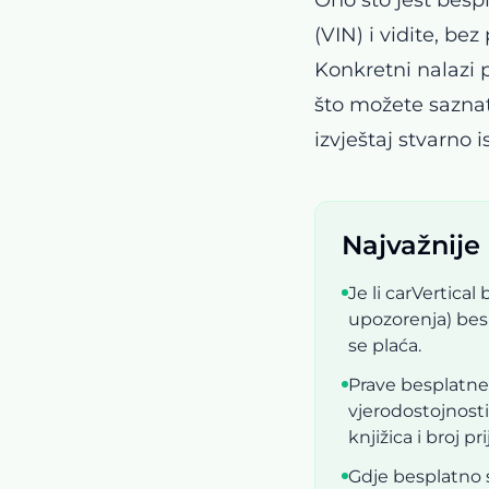
(VIN) i vidite, be
Konkretni nalazi 
što možete saznat
izvještaj stvarno is
Najvažnije
Je li carVertica
upozorenja) besp
se plaća.
Prave besplatne 
vjerodostojnosti
knjižica i broj p
Gdje besplatno 