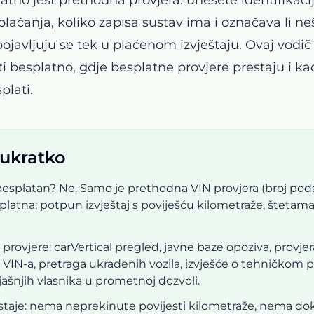
z plaćanja, koliko zapisa sustav ima i označava li n
pojavljuju se tek u plaćenom izvještaju. Ovaj vodi
i besplatno, gdje besplatne provjere prestaju i ka
plati.
 ukratko
l besplatan? Ne. Samo je prethodna VIN provjera (broj pod
latna; potpun izvještaj s poviješću kilometraže, štetama
provjere: carVertical pregled, javne baze opoziva, provjer
 VIN-a, pretraga ukradenih vozila, izvješće o tehničkom 
rijašnjih vlasnika u prometnoj dozvoli.
staje: nema neprekinute povijesti kilometraže, nema d