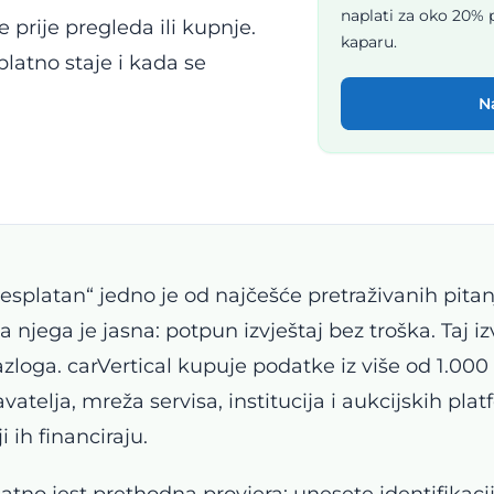
naplati za oko 20% p
e prije pregleda ili kupnje.
kaparu.
latno staje i kada se
N
 besplatan“ jedno je od najčešće pretraživanih pitan
a njega je jasna: potpun izvještaj bez troška. Taj izv
zloga. carVertical kupuje podatke iz više od 1.000
atelja, mreža servisa, institucija i aukcijskih plat
i ih financiraju.
atno jest prethodna provjera: unesete identifikacij