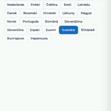
Nederlands
Polski
Čeština
Eesti
Latviešu
Dansk
Bosanski
Hrvatski
Lietuvių
Magyar
Norsk
Português
Română
Slovenščina
Slovenčina
Srpski
Suomi
Svenska
Ελληνικά
Български
Українська