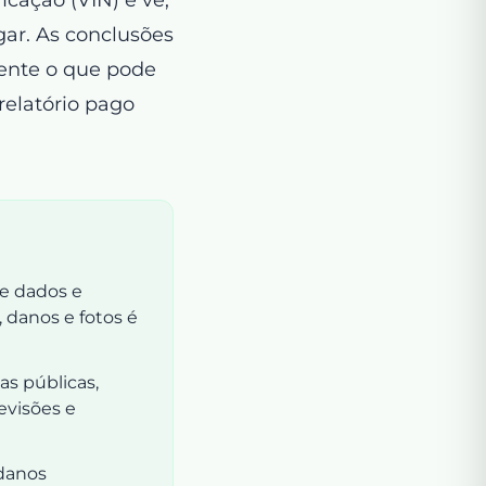
gar. As conclusões
mente o que pode
relatório pago
de dados e
, danos e fotos é
has públicas,
revisões e
 danos