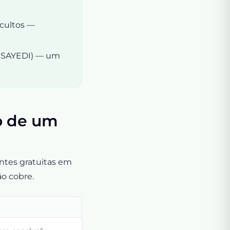
ocultos —
o SAYEDI) — um
co de um
ontes gratuitas em
o cobre.