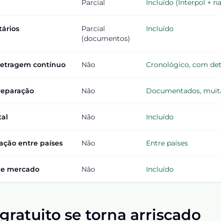
Parcial
Incluído (Interpol + n
ários
Parcial
Incluído
(documentos)
metragem contínuo
Não
Cronológico, com det
reparação
Não
Documentados, muita
tal
Não
Incluído
ação entre países
Não
Entre países
 de mercado
Não
Incluído
ratuito se torna arriscado