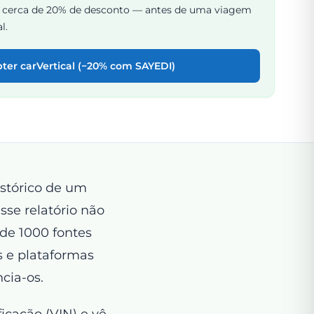
 cerca de 20% de desconto — antes de uma viagem
l.
ter carVertical (−20% com SAYEDI)
istórico de um
sse relatório não
 de 1000 fontes
s e plataformas
ncia-os.
icação (VIN) e vê,