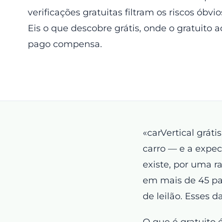
verificações gratuitas filtram os riscos óbv
Eis o que descobre grátis, onde o gratuito
pago compensa.
«carVertical grát
carro — e a expec
existe, por uma r
em mais de 45 paí
de leilão. Esses d
O que é gratuito é