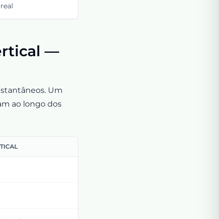
real
ertical —
instantâneos. Um
gam ao longo dos
TICAL