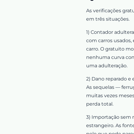
As verificações grat
em três situações.
1) Contador adulter
com carros usados, 
carro. O gratuito m
nenhuma curva contí
uma adulteração.
2) Dano reparado e 
As sequelas — ferru
muitas vezes meses
perda total.
3) Importação sem r
estrangeiro. As fon
pelo que pode parec