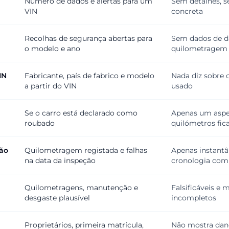
Número de dados e alertas para um
Sem detalhes, 
VIN
concreta
Recolhas de segurança abertas para
Sem dados de d
o modelo e ano
quilometragem
IN
Fabricante, país de fabrico e modelo
Nada diz sobre 
a partir do VIN
usado
Se o carro está declarado como
Apenas um aspe
roubado
quilómetros fi
ção
Quilometragem registada e falhas
Apenas instant
na data da inspeção
cronologia com
Quilometragens, manutenção e
Falsificáveis e 
desgaste plausível
incompletos
Proprietários, primeira matrícula,
Não mostra dan