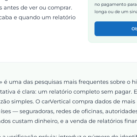
no pagamento para
ios antes de ver ou comprar.
longa ou de um sina
 acaba e quando um relatório
Ob
is» é uma das pesquisas mais frequentes sobre o h
tativa é clara: um relatório completo sem pagar. E
azão simples. O carVertical compra dados de mais
ses — seguradoras, redes de oficinas, autoridade
ados custam dinheiro, e a venda de relatórios fina
 a verificação prévia: introduz o número de identif