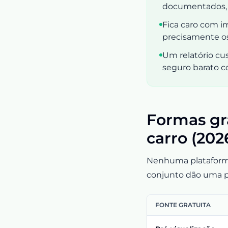
documentados, s
Fica caro com i
precisamente os
Um relatório cu
seguro barato c
Formas gra
carro (202
Nenhuma plataforma 
conjunto dão uma p
FONTE GRATUITA