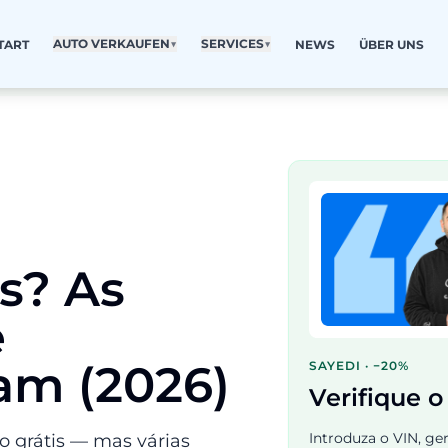
AUTO VERKAUFEN
▼
SERVICES
▼
TART
NEWS
ÜBER UNS
is? As
e
am (2026)
SAYEDI · −20%
Verifique o
Introduza o VIN, ger
o grátis — mas várias