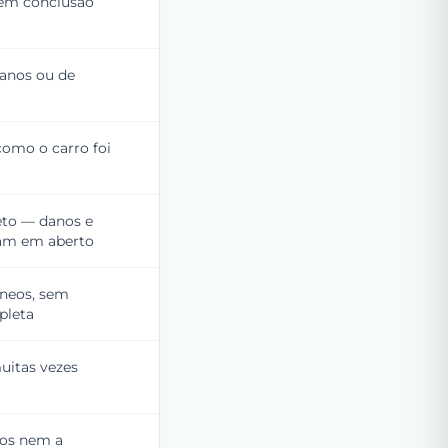
sem conclusão
anos ou de
como o carro foi
to — danos e
cam em aberto
âneos, sem
pleta
muitas vezes
os nem a