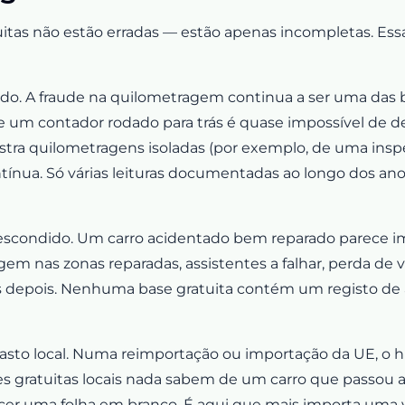
uitas não estão erradas — estão apenas incompletas. Essa
ado. A fraude na quilometragem continua a ser uma das
e um contador rodado para trás é quase impossível de de
ostra quilometragens isoladas (por exemplo, de uma insp
nua. Só várias leituras documentadas ao longo dos ano
escondido. Um carro acidentado bem reparado parece im
gem nas zonas reparadas, assistentes a falhar, perda de
 depois. Nenhuma base gratuita contém um registo de 
asto local. Numa reimportação ou importação da UE, o hi
tes gratuitas locais nada sabem de um carro que passou a
er uma folha em branco. É aqui que mais importa uma v