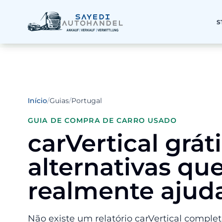
S
Início
/
Guias
/
Portugal
GUIA DE COMPRA DE CARRO USADO
carVertical grát
alternativas qu
realmente ajud
Não existe um relatório carVertical complet