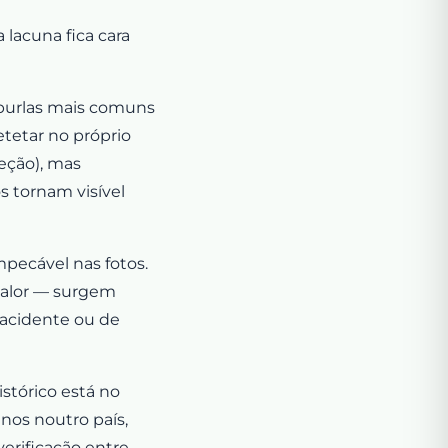
 lacuna fica cara
 burlas mais comuns
tetar no próprio
eção), mas
s tornam visível
pecável nas fotos.
 valor — surgem
acidente ou de
stórico está no
nos noutro país,
erificação entre