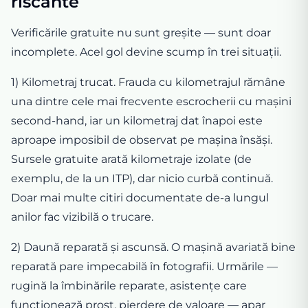
riscante
Verificările gratuite nu sunt greșite — sunt doar
incomplete. Acel gol devine scump în trei situații.
1) Kilometraj trucat. Frauda cu kilometrajul rămâne
una dintre cele mai frecvente escrocherii cu mașini
second-hand, iar un kilometraj dat înapoi este
aproape imposibil de observat pe mașina însăși.
Sursele gratuite arată kilometraje izolate (de
exemplu, de la un ITP), dar nicio curbă continuă.
Doar mai multe citiri documentate de-a lungul
anilor fac vizibilă o trucare.
2) Daună reparată și ascunsă. O mașină avariată bine
reparată pare impecabilă în fotografii. Urmările —
rugină la îmbinările reparate, asistențe care
funcționează prost, pierdere de valoare — apar