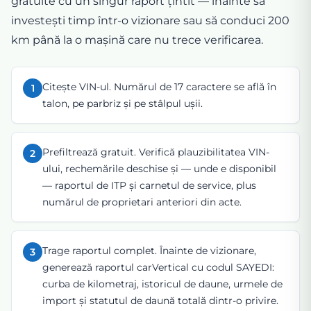
gratuite cu un singur raport țintit — înainte să
investești timp într-o vizionare sau să conduci 200
km până la o mașină care nu trece verificarea.
Citește VIN-ul. Numărul de 17 caractere se află în
1
talon, pe parbriz și pe stâlpul ușii.
Prefiltrează gratuit. Verifică plauzibilitatea VIN-
2
ului, rechemările deschise și — unde e disponibil
— raportul de ITP și carnetul de service, plus
numărul de proprietari anteriori din acte.
Trage raportul complet. Înainte de vizionare,
3
generează raportul carVertical cu codul SAYEDI:
curba de kilometraj, istoricul de daune, urmele de
import și statutul de daună totală dintr-o privire.