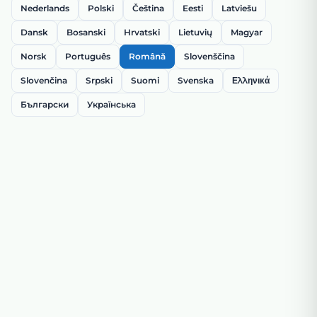
Nederlands
Polski
Čeština
Eesti
Latviešu
Dansk
Bosanski
Hrvatski
Lietuvių
Magyar
Norsk
Português
Română
Slovenščina
Slovenčina
Srpski
Suomi
Svenska
Ελληνικά
Български
Українська