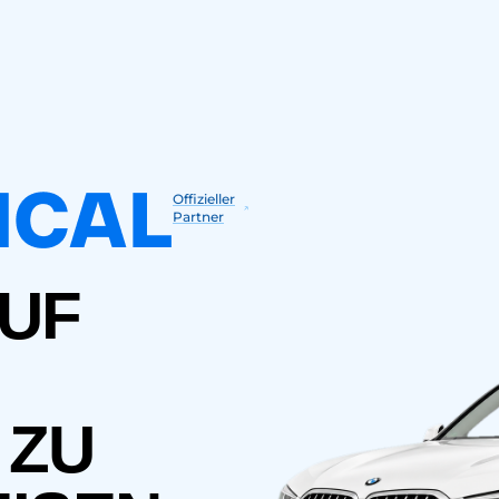
Offizieller
Partner
UF
 ZU