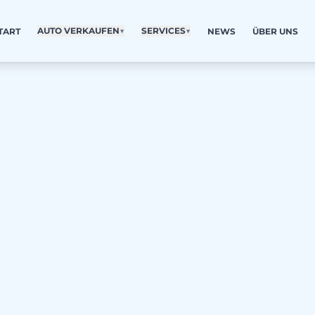
AUTO VERKAUFEN
▼
SERVICES
▼
TART
NEWS
ÜBER UNS